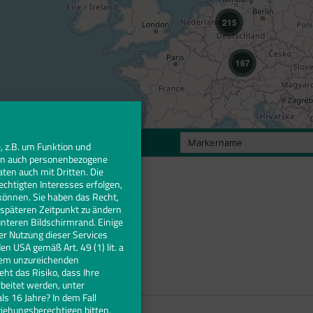
215
167
, z.B. um Funktion und
iten auch personenbezogene
aten auch mit Dritten. Die
echtigten Interesses erfolgen,
können. Sie haben das Recht,
m späteren Zeitpunkt zu ändern
unteren Bildschirmrand. Einige
er Nutzung dieser Services
en USA gemäß Art. 49 (1) lit. a
nem unzureichenden
t das Risiko, dass Ihre
eitet werden, unter
ls 16 Jahre? In dem Fall
ziehungsberechtigen bitten,