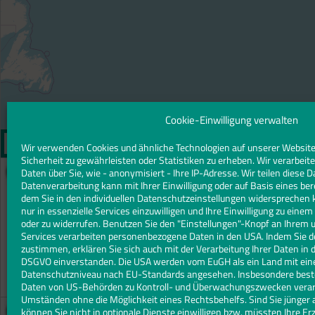
Cookie-Einwilligung verwalten
Wir verwenden Cookies und ähnliche Technologien auf unserer Website
Sicherheit zu gewährleisten oder Statistiken zu erheben. Wir verarbe
ALEXGLASEREI Gesellschaft mbH
Daten über Sie, wie - anonymisiert - Ihre IP-Adresse. Wir teilen diese D
Datenverarbeitung kann mit Ihrer Einwilligung oder auf Basis eines ber
Marchlewskistraße 88
dem Sie in den individuellen Datenschutzeinstellungen widersprechen 
10243 Berlin
nur in essenzielle Services einzuwilligen und Ihre Einwilligung zu eine
oder zu widerrufen. Benutzen Sie den "Einstellungen"-Knopf an Ihrem 
Telefon:
030 2425510
Services verarbeiten personenbezogene Daten in den USA. Indem Sie d
E-Mail:
kontakt@alexglaserei.de
zustimmen, erklären Sie sich auch mit der Verarbeitung Ihrer Daten in d
DSGVO einverstanden. Die USA werden vom EuGH als ein Land mit ei
Mehr über diesen Betrieb
Datenschutzniveau nach EU-Standards angesehen. Insbesondere besteh
Marchlewskistraße 88, 10243 Berlin
Daten von US-Behörden zu Kontroll- und Überwachungszwecken verarb
Umständen ohne die Möglichkeit eines Rechtsbehelfs. Sind Sie jünger a
Allgäuer Glaserei GmbH
können Sie nicht in optionale Dienste einwilligen bzw. müssten Ihre Er