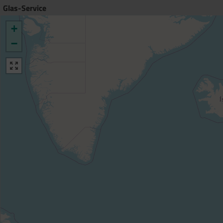
Glas-Service
+
−