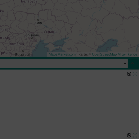
MapsMarker.com
|
Karte: ©
OpenStreetMap Mitwirkende